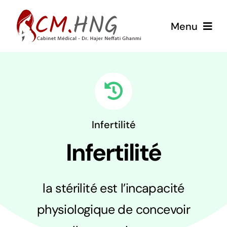
Passer
au
Menu
contenu
Home
Dr. Neffati Hajer
Infertilité
Cabinet & Cliniques
Infertilité
Services médicaux
la stérilité est l’incapacité
خدمات طبية
physiologique de concevoir
Blog