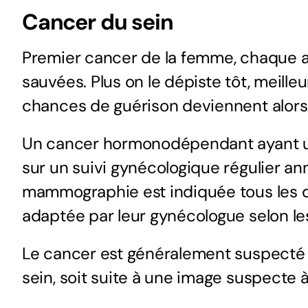
Cancer du sein
Hy
Premier
cancer
de la femme, chaque 
vir
sauvées. Plus on le dépiste tôt, meilleu
Chir
chances de guérison deviennent alors
la vi
Un cancer hormonodépendant ayant un
sur un
suivi gynécologique
régulier an
mammographie est indiquée tous les de
adaptée par leur
gynécologue
selon le
Le cancer est généralement suspecté soi
sein, soit suite à une image suspecte