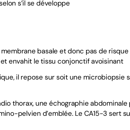
 selon s’il se développe
e la membrane basale et donc pas de risqu
et envahit le tissu conjonctif avoisinant
gique, il repose sur soit une microbiopsie
adio thorax, une
échographie
abdominale p
no-pelvien d’emblée. Le CA15-3 sert surt