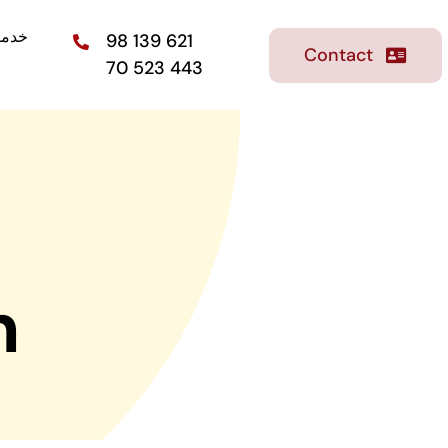
خدما
98 139 621
Contact
70 523 443
ion
Infertilité & PMA
Etude de l’incapacité
e génital
physiologique de concevoir
naturellement.
n
La ménopause
es
Accompagnement de la
ménopause
 génitaux