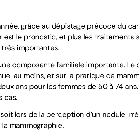
ménoplastie &
année, grâce au
dépistage
précoce du
ca
ginité
r est le pronostic, et plus les traitements
urgie intime pour retrouver
 très importantes.
rginité
e composante familiale importante. Le d
nuel au moins, et sur la pratique de mamm
ux ans pour les femmes de 50 à 74 ans. P
s cas.
t lors de la perception d’un nodule irrégu
 à la mammographie.